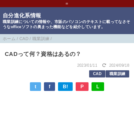
=
自分進化系情報
職業訓練についての情報や、市販のパソコンのテキストに載ってなさそ
うなofficeソフトの奥まった機能などを紹介しています。
ホーム
/
CAD
/
職業訓練
/
CADって何？資格はあるの？
2023/01/11
2024/09/18
CAD
職業訓練
t
f
B!
P
L