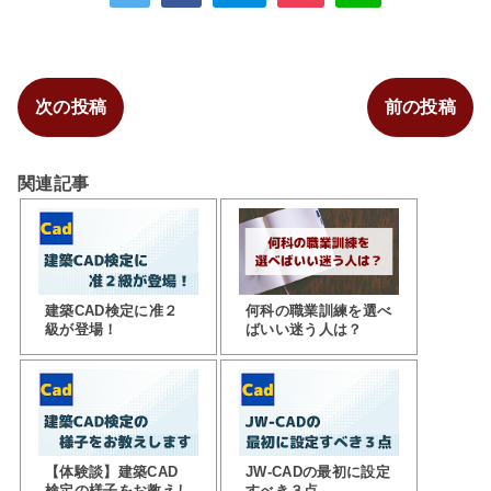
次の投稿
前の投稿
関連記事
建築CAD検定に准２
何科の職業訓練を選べ
級が登場！
ばいい迷う人は？
【体験談】建築CAD
JW-CADの最初に設定
検定の様子をお教えし
すべき３点